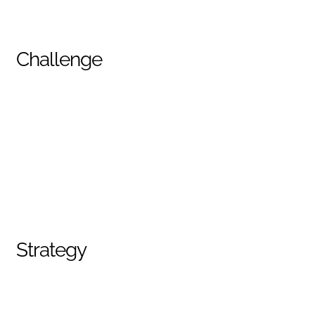
Challenge
Lorem ipsum dolor sit amet, consectetur
adipisicing elit, sed do eiusmod tempor incididunt
ut labore et dolore magna aliqua. Ut enim ad
minim veniam. Quis nostrud exercitation ullamco
laboris nisi ut aliquip ex ea commodo consequat.
Duis aute irure dolor in reprehenderit in voluptate
velit esse cillum dolore eu fugiat nulla pariatur:
Strategy
Lorem ipsum dolor sit amet, consectetur
adipisicing elit, sed do eiusmod tempor incididunt