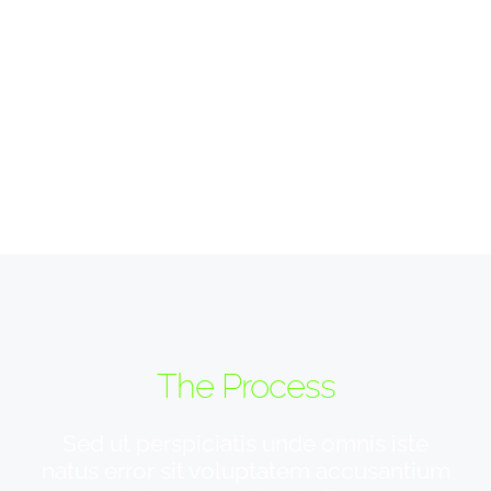
The Process
Sed ut perspiciatis unde omnis iste
natus error sit voluptatem accusantium